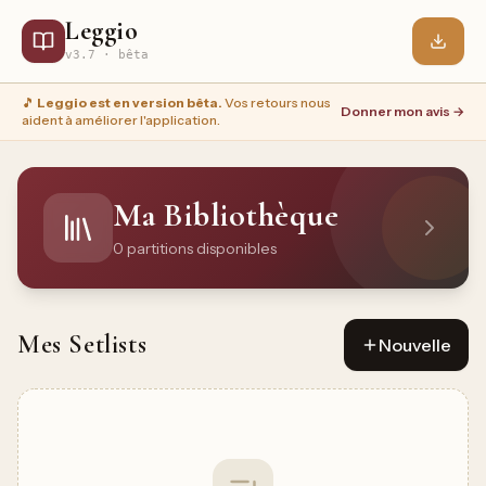
Leggio
v
3.7
· bêta
🎵
Leggio est en version bêta.
Vos retours nous
Donner mon avis →
aident à améliorer l'application.
Ma Bibliothèque
0
partition
s
disponible
s
Mes Setlists
Nouvelle