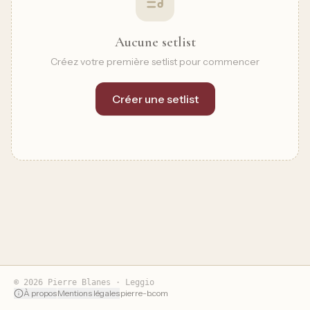
Aucune setlist
Créez votre première setlist pour commencer
Créer une setlist
© 2026 Pierre Blanes · Leggio
À propos
·
Mentions légales
·
pierre-b.com